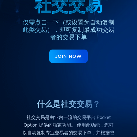
社
社
交
交
交
交
易
易
Pilipinas
Kiswahili
Հայերեն
Türkmenler
Hinglish
Кыргызча
仅需点击一下（或设置为自动复制
Қазақша
Nederlands
Yorùbá
此类交易），
即可复制最成功交易
Igbo
Hausa
Afrikaans
者的交易下单
Тоҷикӣ
Azərbaycan
Ўзбекча
JOIN NOW
ქართული
اردو
什么是社交交易？
社交交易是由业内一流的交易平台
Pocket
Option
提供的独家功能。 使用此功能，您可
以自动复制专业交易者的交易下单，并根据您