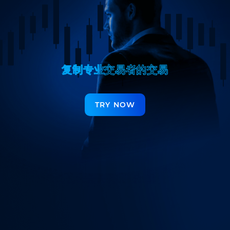
复
复
制
制
专
专
业
业
交
交
易
易
者
者
的
的
交
交
易
易
TRY NOW