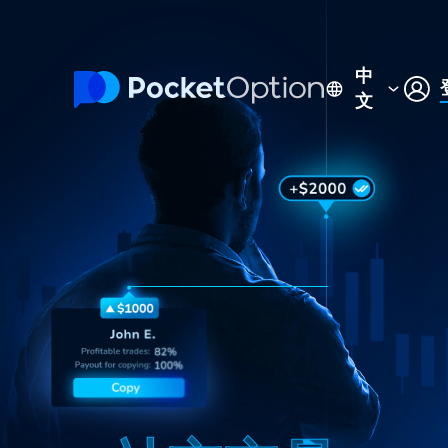
中
文
English
Русский
Português
Español
Italiano
Polski
Indonesia
Français
ไทย
Deutsch
Tiếng Việt
العربية
Melayu
Türkçe
日本語
한국어
فارسی
Srpski
Română
Hrvatski
हिन्दी
ελληνικά
বাংলা
Українська