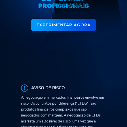
P
P
R
R
O
O
F
F
I
I
S
S
S
S
I
I
O
O
N
N
A
A
I
I
S
S
EXPERIMENTAR AGORA
AVISO DE RISCO
A negociação em mercados financeiros envolve um
risco. Os contratos por diferença ("CFDS") são
produtos financeiros complexos que são
negociados com margem. A negociação de CFDs
acarreta um alto nível de risco, uma vez que a