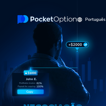
Português
English
Русский
Español
Italiano
Polski
Indonesia
Français
ไทย
Deutsch
Tiếng Việt
العربية
Melayu
中文
Türkçe
日本語
한국어
فارسی
Srpski
Română
Hrvatski
हिन्दी
ελληνικά
বাংলা
Українська
Pilipinas
Kiswahili
Հայերեն