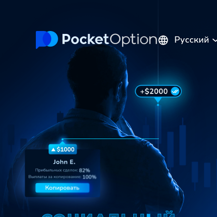
Русский
English
Português
Español
Italiano
Polski
Indonesia
Français
ไทย
Deutsch
Tiếng Việt
العربية
Melayu
中文
Türkçe
日本語
한국어
فارسی
Srpski
Română
Hrvatski
हिन्दी
ελληνικά
বাংলা
Українська
Pilipinas
Kiswahili
Հայերեն