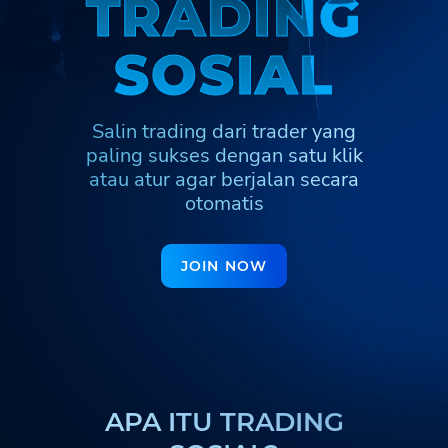
T
T
R
R
A
A
D
D
I
I
N
N
G
G
Türkmenler
Hinglish
Кыргызча
S
S
O
O
S
S
I
I
A
A
L
L
Қазақша
Nederlands
Yorùbá
Igbo
Hausa
Afrikaans
Salin trading dari trader yang
Тоҷикӣ
Azərbaycan
Ўзбекча
paling sukses dengan satu klik
ქართული
اردو
atau atur agar berjalan secara
otomatis
JOIN NOW
APA ITU TRADING