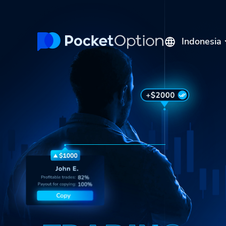
Indonesia
English
Русский
Português
Español
Italiano
Polski
Français
ไทย
Deutsch
Tiếng Việt
العربية
Melayu
中文
Türkçe
日本語
한국어
فارسی
Srpski
Română
Hrvatski
हिन्दी
ελληνικά
বাংলা
Українська
Pilipinas
Kiswahili
Հայերեն